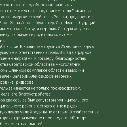
, может что-то подобное организовать.
ся секретом успеха предпринимателя Гридасова.
гие фермерские хозяйства в России, предприятие
йное. Жена Инна — бухгалтер. Сын Иван — будущий
ом по хозяйству всегда был. Сегодня он учится
каникулах бывает в родительском доме.
ит.
бых слов. В хозяйстве трудятся 25 человек. Здесь
умелые и ответственные люди. Вклад в аграрное
тмечен наградами. К примеру, благодарностью
ства Саратовской области за многолетний
промышленном комплексе области и высокий
мечен Валерий Александрович Тонких,
дровича Гридасова.
ель занимается не только производством,
села, его благоустройства.
сов два созыва был депутатом Муниципального
пального района. Сегодня он не в рядах
оту о людях малой родины не оставил. Хозяйственные
иториях, где размещено производства ИП, ведет
бами местных властей.