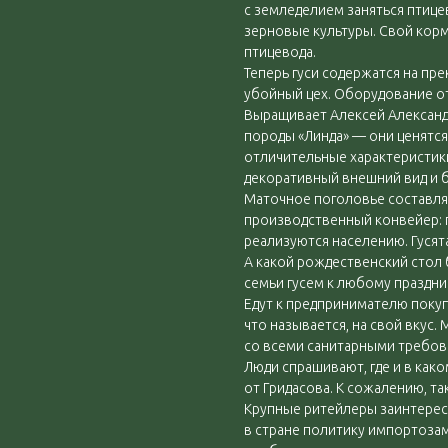
с земледелием заняться птице
зерновые культуры. Свой кор
птицевода.
Теперь гуси содержатся на пр
убойный цех. Оборудование о
Выращивает Алексей Александ
породы «Линда» — они ценятся
отличительные характеристики
декоративный внешний вид и 
Маточное поголовье составля
производственный конвейер: г
реализуются населению. Гусят
А какой рождественский стол 
семьи гусем к любому праздн
Едут к предпринимателю покуп
что называется, на свой вкус.
со всеми санитарными требов
Люди спрашивают, где и в как
от Гридасова. К сожалению, та
Крупные ритейлеры заинтерес
в стране политику импортозам