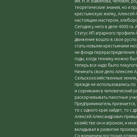
им. Н. И. Вавилова, человек, 
теоретические знания, но и пр
крестьянскую жилку, Алексей 
настоящим мастером, хлебор
Сегодня у него в деле 4000 га.
Статус ИП аграрного профиля 
движение вошло в свое русло
стать новыми крестьянами мо
ни фонда перераспределения з
годы, когда технику можно бы
теперь все надо было покупать
Начинать свое дело Алексею А
Сельскохозяйственные земли,
прежде не использовались по
и сорняками в человеческий 
раскорчевывать пахотные учас
Предприниматель признается, ч
то с одного края зайдет, то с д
Алексей Александрович привык
хозяйстве он и агроном, и инж
вкладывал в развитие производ
Со временем построил отличн