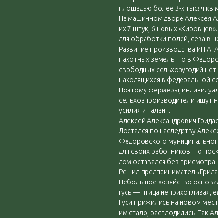
площадью более 3-х тысяч кв.м
На машинном дворе Алексея А
их 7 штук, 6 новых «Кировцев»
для обработки полей, сева в 
Развитие производства ИП А. 
пахотных земель. Но в Федор
свободных сельхозугодий нет
находящихся в федеральной с
Поэтому фермеры, индивидуа
сельхозпроизводители ищут но
усилия и талант.
Алексей Александрович Гридас
Достался по наследству Алекс
Федоровского муниципального
для своих работников. Но пос
дом оставался без присмотра.
Решил предприниматель Гридас
Небольшое хозяйство основал:
гусь — птица неприхотливая, е
Гуси прижились на новом мест
им стало, расплодились. Так 