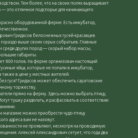
водством. Тем более, что на своих полях выращивает
м — это отличное подспорье для начинающего
екрасно оборудованной ферме. Есть инкубатор,
течественное.
рович Гридасов белоснежных гусей-красавцев
 гораздо выше своих серых собратьев. Главные
 среди других пород — скорый набор массы,
большие габариты.
ет 800 голов. На ферме организован настоящий
усиные яйца, которые не попали в инкубатор,
а также в цене у местных жителей.
без гуся? Гридасов может обеспечить саратовские
ичному торжеству.
атели прямо на ферму. Здесь можно выбрать птицу,
 Могут тушку разделать, и расфасовать в соответствии
аниями.
ом магазине можно приобрести чудо-птицу
кого адреса вам не назовут.
ованности не проявляют, несмотря на проводимую
ещения. Алексей Александрович сетует, что года два