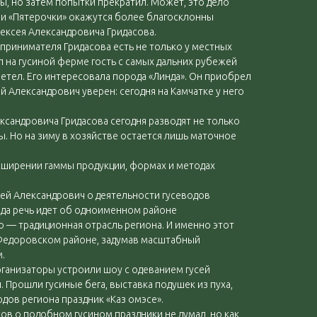
ы, но затем попытки прекратил. Может, это дело
 и «Пятерочки» окажутся более благосклонны
ексея Александровича Гридасова.
дпринимателя Гридасова есть не только у местных
л на гусиной ферме гость с самых дальних рубежей
летел. Его интересовала порода «Линда». Он приобрел
й Александрович уверен: сегодня на Камчатке у него
ександровича Гридасова сегодня разводят не только
ры. Но на зиму в хозяйстве остается лишь маточное
сширении гаммы продукции, формах и методах
сей Александрович о деятельности гусеводов
вда речь идет об одноименном районе
о — традиционная отрасль региона. И именно этот
Федоровском районе, задумав масштабный
.
Организаторы устроили шоу с одеванием гусей
 Прошли гусиные бега, выставка подушек из пуха,
дов региона праздник «Каз омэсе».
ов о подобном гусином праздники не думал, но как