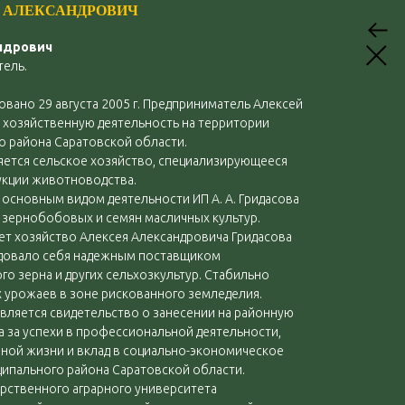
Й АЛЕКСАНДРОВИЧ
ндрович
ель.
ровано 29 августа 2005 г. Предприниматель Алексей
 хозяйственную деятельность на территории
 района Саратовской области.
яется сельское хозяйство, специализирующееся
укции животноводства.
о основным видом деятельности ИП А. А. Гридасова
 зернобобовых и семян масличных культур.
ет хозяйство Алексея Александровича Гридасова
ндовало себя надежным поставщиком
о зерна и других сельхозкультур. Стабильно
 урожаев в зоне рискованного земледелия.
вляется свидетельство о занесении на районную
ва за успехи в профессиональной деятельности,
нной жизни и вклад в социально-экономическое
ипального района Саратовской области.
рственного аграрного университета