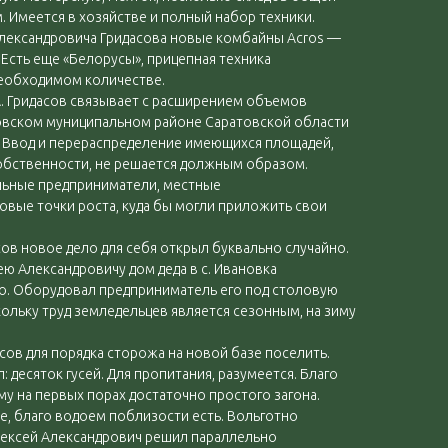
. Имеется в хозяйстве и полный набор техники.
лександровича Гридасова новые комбайны Acros —
. Есть еще «Белорусы», прицепная техника
необходимом количестве.
А. Гридасов связывает с расширением объемов
овском муниципальном районе Саратовской области
. Ввод и перераспределение имеющихся площадей,
обственности, не решается должным образом.
льные предприниматели, местные
вые точки роста, куда бы могли приложить свои
ов новое дело для себя открыл буквально случайно.
ею Александровичу дом деда в с. Ивановка
. Оборудовал предприниматель его под столовую
кольку труд земледельцев является сезонным, на зиму
ов для порядка сторожа на новой базе поселить.
 десяток гусей. Для пропитания, разумеется. Благо
му на первых порах достаточно простого загона.
е, благо водоем поблизости есть. Вольготно
Алексей Александрович решил параллельно