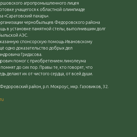
 Ершовского агропромышленного лицея
готовке учащегося к областной олимпиаде
а «Саратовский пахарь».
организации чернобыльцев Федоровского района
ощь в установке памятной стелы, выполнившим долг
быльской АЭС.
оказанную спонсорскую помощь Ивановскому
щё одно доказательство добрых дел
андровича Гридасова.
ндрович помог с приобретением линолеума
омнят до сих пор. Правы те, кто говорят, что
дь делают их от чистого сердца, от всей души.
 Федоровский район, р.п. Мокроус, мкр. Газовиков, 32.
ru