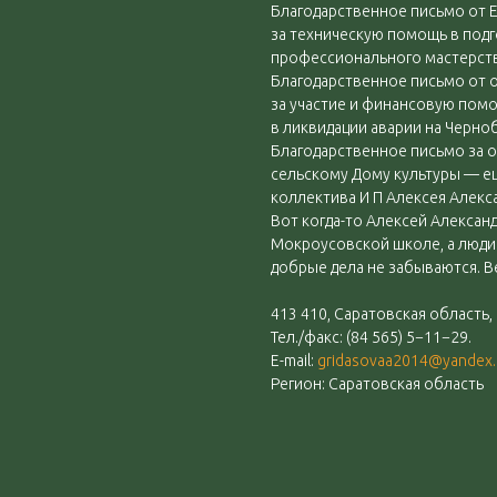
Благодарственное письмо от
за техническую помощь в под
профессионального мастерств
Благодарственное письмо от 
за участие и финансовую пом
в ликвидации аварии на Черно
Благодарственное письмо за 
сельскому Дому культуры — е
коллектива И П Алексея Алекс
Вот когда-то Алексей Алекса
Мокроусовской школе, а люди п
добрые дела не забываются. Ве
413 410, Саратовская область,
Тел./факс: (84 565) 5−11−29.
E-mail:
gridasovaa
2014@yandex.
Регион: Саратовская область