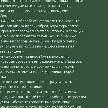
родившийся на саратовской земле, имеющий не только
актические умения и навыки, что называется,
Александрович Гридасов стал в своем деле
обом.
 А начинал хлеборобскую стезю с четырех сотен га.
Алексей Александрович обрел, когда фермерское
. Время первопроходцев стало историей. Желающих
жно было пересчитать по пальцам. Не было уже
емли, ни свободных пайщиков. Позади остались
ло получить из колхоза на имущественные паи,
 за свои деньги.
лександровичу пришлось буквально с нуля.
 которые обрабатывал предприниматель Гридасов,
 назначению, зарастали сорными кустарниками
рост. Алексею Александровичу пришлось порой
тки.
то первое свое поле не смог сразу вспахать:
ругого. Всего 100 га осилил.
 во всём рассчитывать на самого себя. В своём
енер, и механик, и снабженец. Заработанные средства
ства. Работал, как говорят, на перспективу.
ую мастерскую, мехток, несколько складов общей